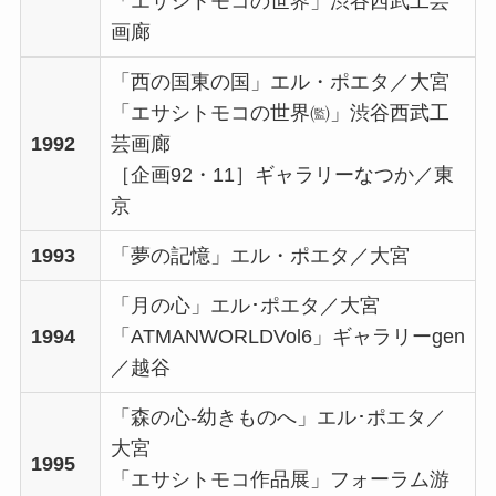
「エサシトモコの世界」渋谷西武工芸
画廊
「西の国東の国」エル・ポエタ／大宮
「エサシトモコの世界㈼」渋谷西武工
1992
芸画廊
［企画92・11］ギャラリーなつか／東
京
1993
「夢の記憶」エル・ポエタ／大宮
「月の心」エル･ポエタ／大宮
1994
「ATMANWORLDVol6」ギャラリーgen
／越谷
「森の心-幼きものへ」エル･ポエタ／
大宮
1995
「エサシトモコ作品展」フォーラム游