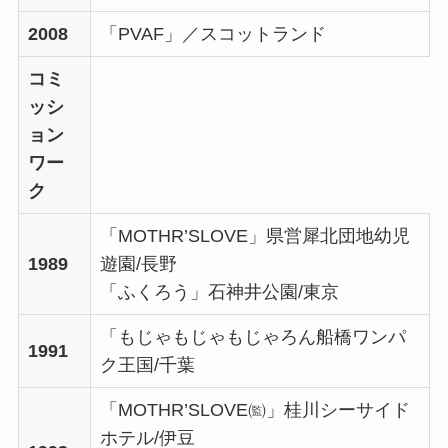
2008
「PVAF」／スコットランド
コミ
ッシ
ョン
ワー
ク
「MOTHR’SLOVE」県営犀北団地幼児
1989
遊園/長野
「ふくろう」石神井公園/東京
「もじゃもじゃもじゃろん船橋ワンパ
1991
ク王国/千葉
「MOTHR’SLOVE㈼」桂川シーサイド
ホテル/伊豆