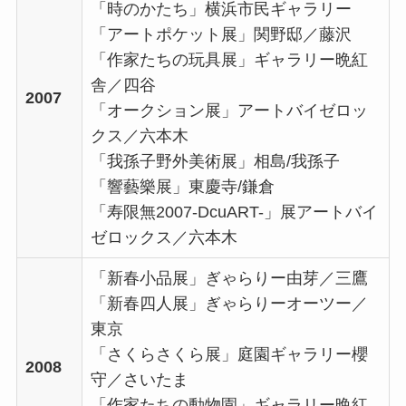
「時のかたち」横浜市民ギャラリー
「アートポケット展」関野邸／藤沢
「作家たちの玩具展」ギャラリー晩紅
舎／四谷
2007
「オークション展」アートバイゼロッ
クス／六本木
「我孫子野外美術展」相島/我孫子
「響藝樂展」東慶寺/鎌倉
「寿限無2007-DcuART-」展アートバイ
ゼロックス／六本木
「新春小品展」ぎゃらりー由芽／三鷹
「新春四人展」ぎゃらりーオーツー／
東京
「さくらさくら展」庭園ギャラリー櫻
2008
守／さいたま
「作家たちの動物園」ギャラリー晩紅