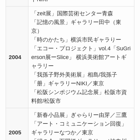
「zeit展」国際芸術センター青森
「記憶の風景」ギャラリー田中（東
京）
「時のかたち」横浜市民ギャラりー
「エコー・プロジェクト」vol.4「SuGri
2004
erson展ーSlice」 横浜美術館アートギ
ャラリー
「我孫子野外美術展」相島/我孫子
「册」ギャラリーNIKI／東京
「松阪シンポジウム記念展」松阪市資
料館/松阪市
「新春小品展」ぎゃらりー由芽／三鷹
「アート・コミュニケーション回復」
2005
ギャラリーなつか／東京