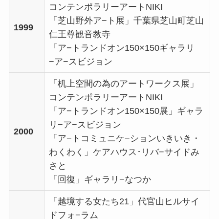
コンテンポラリーアートNIKI
「芝山野外ア−ト展」千葉県芝山町芝山
1999
仁王尊観音教寺
「ア−トランドオン150×150ギャラリ
−ア−スビジョン
「机上空間の為のアートワークス展」
コンテンポラリーアートNIKI
「ア−トランドオン150×150展」ギャラ
リ−ア−スビジョン
2000
「ア−トコミュニケ−ションいきいき・
わくわく」ケアハウス･リバ−サイドみ
さと
「回復」ギャラリ−なつか
「越境する女たち21」代官山ヒルサイ
ドフォ−ラム