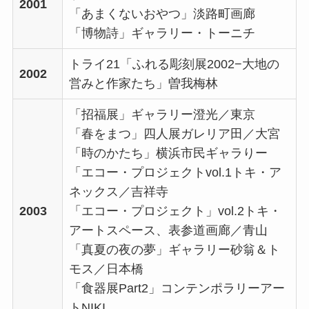
2001
「あまくないおやつ」淡路町画廊
「博物詩」ギャラリー・トーニチ
トライ21「ふれる彫刻展2002−大地の
2002
営みと作家たち」曽我梅林
「招福展」ギャラリー澄光／東京
「春をまつ」四人展ガレリア田／大宮
「時のかたち」横浜市民ギャラりー
「エコー・プロジェクトvol.1トキ・ア
ネックス／吉祥寺
2003
「エコー・プロジェクト」vol.2トキ・
アートスペース、表参道画廊／青山
「真夏の夜の夢」ギャラリー砂翁＆ト
モス／日本橋
「食器展Part2」コンテンポラリーアー
トNIKI