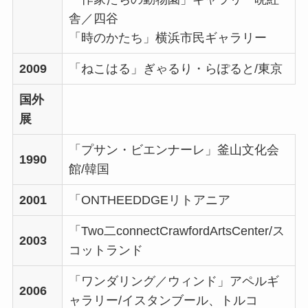
舎／四谷
「時のかたち」横浜市民ギャラリー
2009
「ねこはる」ぎゃるり・らぽると/東京
国外
展
「プサン・ビエンナーレ」釜山文化会
1990
館/韓国
2001
「ONTHEEDDGEリトアニア
「Two二connectCrawfordArtsCenter/ス
2003
コットランド
「ワンダリング／ウィンド」アペルギ
2006
ャラリー/イスタンブール、トルコ