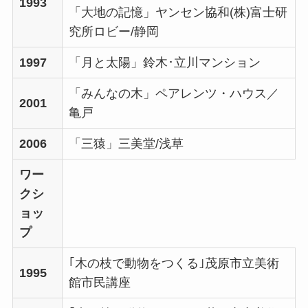
1993
「大地の記憶」ヤンセン協和(株)富士研
究所ロビー/静岡
1997
「月と太陽」鈴木･立川マンション
「みんなの木」ペアレンツ・ハウス／
2001
亀戸
2006
「三猿」三美堂/浅草
ワー
クシ
ョッ
プ
｢木の枝で動物をつくる｣茂原市立美術
1995
館市民講座