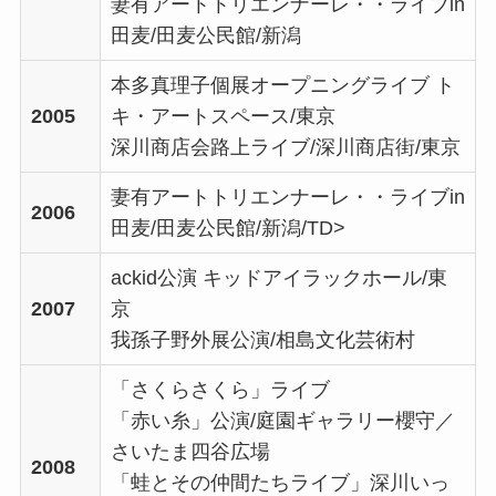
妻有アートトリエンナーレ・・ライブin
田麦/田麦公民館/新潟
本多真理子個展オープニングライブ ト
2005
キ・アートスペース/東京
深川商店会路上ライブ/深川商店街/東京
妻有アートトリエンナーレ・・ライブin
2006
田麦/田麦公民館/新潟/TD>
ackid公演 キッドアイラックホール/東
2007
京
我孫子野外展公演/相島文化芸術村
「さくらさくら」ライブ
「赤い糸」公演/庭園ギャラリー櫻守／
さいたま四谷広場
2008
「蛙とその仲間たちライブ」深川いっ